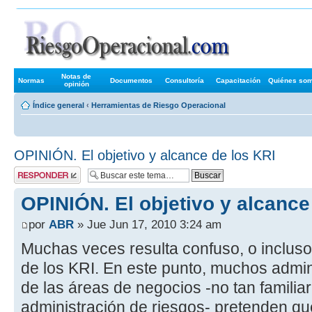
Foros de R
Notas de
Normas
Documentos
Consultoría
Capacitación
Quiénes so
opinión
Índice general
‹
Herramientas de Riesgo Operacional
OPINIÓN. El objetivo y alcance de los KRI
Publicar una
respuesta
OPINIÓN. El objetivo y alcance
por
ABR
» Jue Jun 17, 2010 3:24 am
Muchas veces resulta confuso, o incluso 
de los KRI. En este punto, muchos admi
de las áreas de negocios -no tan familia
administración de riesgos- pretenden qu