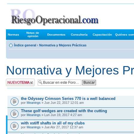
Foros de R
Notas de
Normas
Documentos
Consultoría
Capacitación
Quiénes so
opinión
Índice general
‹
Normativa y Mejores Prácticas
Normativa y Mejores Pr
Publicar un nuevo
tema
TEMAS
the Odyssey Crimson Series 770 is a well balanced
por
Meanings
» Jue Jun 22, 2017 12:01 am
These golf wedges are created with the cutting
por
Meanings
» Lun Jun 19, 2017 4:27 am
with xstiff shafts in all of my clubs
por
Meanings
» Jue Abr 27, 2017 12:37 am