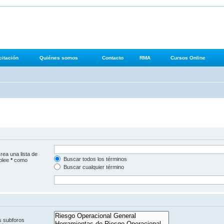
iesgo Operacional
itación
Quiénes somos
Contacto
RMA
Cursos Online
rea una lista de
Buscar todos los términos
mplee
*
como
Buscar cualquier término
s subforos