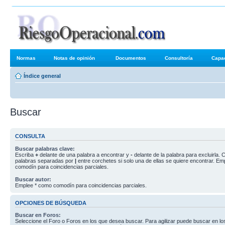
Foros de R
Normas
Notas de opinión
Documentos
Consultoría
Capac
Índice general
Buscar
CONSULTA
Buscar palabras clave:
Escriba
+
delante de una palabra a encontrar y
-
delante de la palabra para excluirla. C
palabras separadas por
|
entre corchetes si solo una de ellas se quiere encontrar. E
comodín para coincidencias parciales.
Buscar autor:
Emplee * como comodín para coincidencias parciales.
OPCIONES DE BÚSQUEDA
Buscar en Foros:
Seleccione el Foro o Foros en los que desea buscar. Para agilizar puede buscar en lo