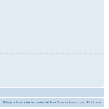
El Equipo
•
Borrar todas las cookies del Sitio
• Todos los horarios son UTC - 3 horas