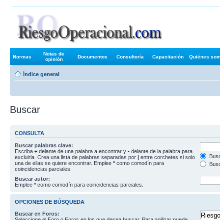
Foros de R
Notas de
Normas
Documentos
Consultoría
Capacitación
Quiénes so
opinión
Índice general
Buscar
CONSULTA
Buscar palabras clave:
Escriba
+
delante de una palabra a encontrar y
-
delante de la palabra para
Busc
excluirla. Crea una lista de palabras separadas por
|
entre corchetes si solo
una de ellas se quiere encontrar. Emplee
*
como comodín para
Busc
coincidencias parciales.
Buscar autor:
Emplee * como comodín para coincidencias parciales.
OPCIONES DE BÚSQUEDA
Buscar en Foros:
Seleccione el Foro o Foros en los que desea buscar. Para agilizar puede