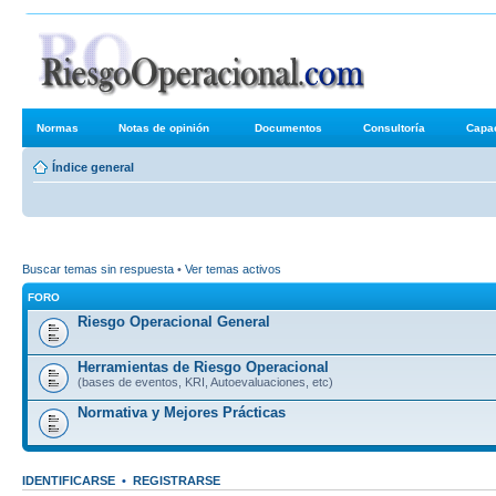
Foros de R
Normas
Notas de opinión
Documentos
Consultoría
Capac
Índice general
Buscar temas sin respuesta
•
Ver temas activos
FORO
Riesgo Operacional General
Herramientas de Riesgo Operacional
(bases de eventos, KRI, Autoevaluaciones, etc)
Normativa y Mejores Prácticas
IDENTIFICARSE
•
REGISTRARSE