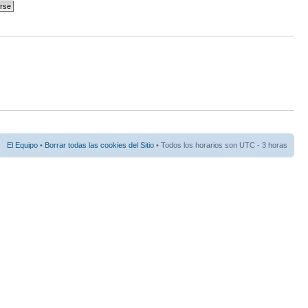
El Equipo
•
Borrar todas las cookies del Sitio
• Todos los horarios son UTC - 3 horas