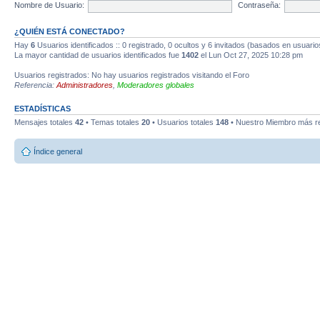
Nombre de Usuario:
Contraseña:
¿QUIÉN ESTÁ CONECTADO?
Hay
6
Usuarios identificados :: 0 registrado, 0 ocultos y 6 invitados (basados en usuario
La mayor cantidad de usuarios identificados fue
1402
el Lun Oct 27, 2025 10:28 pm
Usuarios registrados: No hay usuarios registrados visitando el Foro
Referencia:
Administradores
,
Moderadores globales
ESTADÍSTICAS
Mensajes totales
42
• Temas totales
20
• Usuarios totales
148
• Nuestro Miembro más r
Índice general