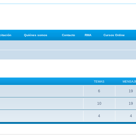
iesgo Operacional
itación
Quiénes somos
Contacto
RMA
Cursos Online
TEMAS
MENSAJ
6
19
10
19
4
4